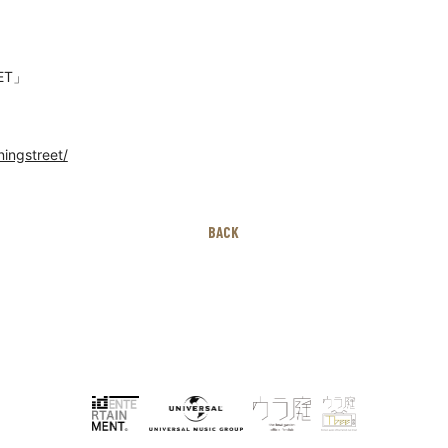
EET」
ningstreet/
BACK