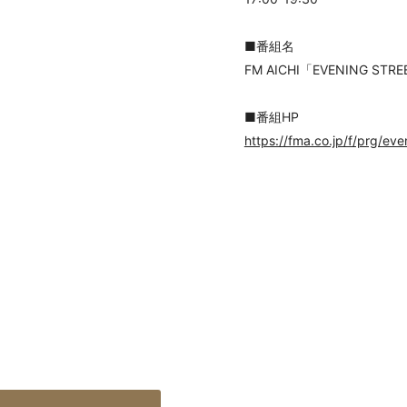
■番組名
FM AICHI「EVENING STR
■番組HP
https://fma.co.jp/f/prg/eve