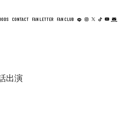
OODS
CONTACT
FAN LETTER
FAN CLUB
電話出演