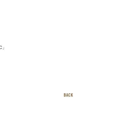
IC」
BACK