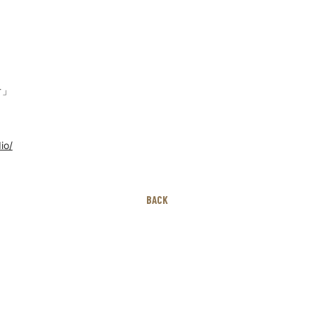
オ」
io/
BACK