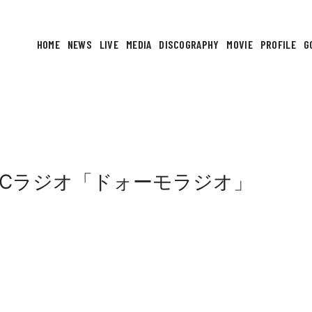
HOME
NEWS
LIVE
MEDIA
DISCOGRAPHY
MOVIE
PROFILE
G
KBCラジオ「ドォーモラジオ」